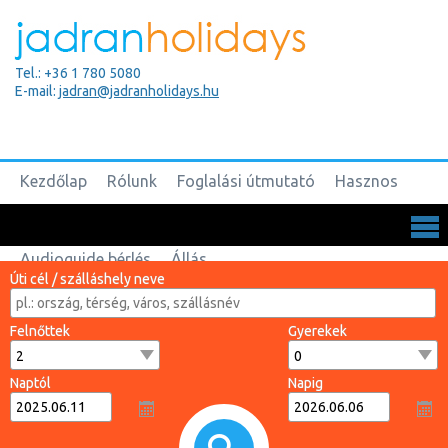
Tel.: +36 1 780 5080
E-mail:
jadran@jadranholidays.hu
Kezdőlap
Rólunk
Foglalási útmutató
Hasznos
Biztosítások
Csoportos utak
Kapcsolat
Audioguide bérlés
Állás
Úti cél / szálláshely neve
Felnőttek
Gyerekek
Naptól
Napig