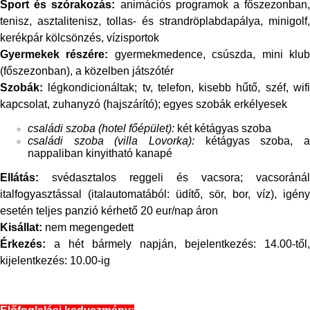
Sport és szórakozás:
animációs programok a főszezonban
tenisz, asztalitenisz, tollas- és strandröplabdapálya, minigolf,
kerékpár kölcsönzés, vízisportok
Gyermekek részére:
gyermekmedence, csúszda, mini klu
(főszezonban), a közelben játszótér
Szobák:
légkondicionáltak; tv, telefon, kisebb hűtő, széf, wif
kapcsolat, zuhanyzó (hajszárító); egyes szobák erkélyesek
családi szoba (hotel főépület):
két kétágyas szoba
családi szoba (villa Lovorka):
kétágyas szoba, a
nappaliban kinyitható kanapé
Ellátás:
svédasztalos reggeli és vacsora; vacsoránál
italfogyasztással (italautomatából: üdítő, sör, bor, víz), igény
esetén teljes panzió kérhető 20 eur/nap áron
Kisállat:
nem megengedett
Érkezés:
a hét bármely napján, bejelentkezés: 14.00-től,
kijelentkezés: 10.00-ig