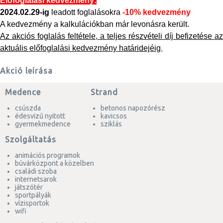
Előfoglalási kedvezmény:
2024.02.29-ig
leadott foglalásokra
-10% kedvezmény
A kedvezmény a kalkulációkban már levonásra került.
Az akciós foglalás feltétele, a teljes részvételi díj befizetése az
aktuális előfoglalási kedvezmény határidejéig
.
Akció leírása
Medence
Strand
csúszda
betonos napozórész
édesvizű nyitott
kavicsos
gyermekmedence
sziklás
Szolgáltatás
animációs programok
búvárközpont a közelben
családi szoba
internetsarok
játszótér
sportpályák
vízisportok
wifi