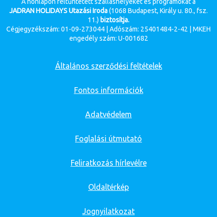
A honlapon feltűntetett szálláshelyeket és programokat a
JADRAN HOLIDAYS Utazási Iroda
(1068 Budapest, Király u. 80., fsz.
11.)
biztosítja.
Cégjegyzékszám: 01-09-273044 | Adószám: 25401484-2-42 | MKEH
engedély szám: U-001682
Általános szerződési feltételek
Fontos információk
Adatvédelem
Foglalási útmutató
Feliratkozás hírlevélre
Oldaltérkép
Jognyilatkozat