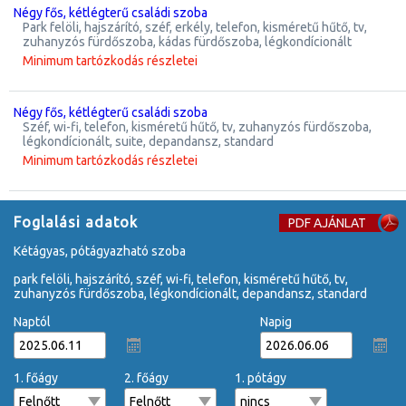
négy fős, kétlégterű családi szoba
park felöli, hajszárító, széf, erkély, telefon, kisméretű hűtő, tv,
zuhanyzós fürdőszoba, kádas fürdőszoba, légkondícionált
Minimum tartózkodás részletei
négy fős, kétlégterű családi szoba
széf, wi-fi, telefon, kisméretű hűtő, tv, zuhanyzós fürdőszoba,
légkondícionált, suite, depandansz, standard
Minimum tartózkodás részletei
Foglalási adatok
PDF AJÁNLAT
kétágyas, pótágyazható szoba
park felöli, hajszárító, széf, wi-fi, telefon, kisméretű hűtő, tv,
zuhanyzós fürdőszoba, légkondícionált, depandansz, standard
Naptól
Napig
1. főágy
2. főágy
1. pótágy