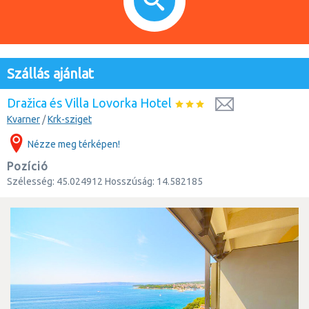
Szállás ajánlat
Dražica és Villa Lovorka Hotel
Kvarner
/
Krk-sziget
Nézze meg térképen!
Pozíció
Szélesség:
45.024912
Hosszúság:
14.582185