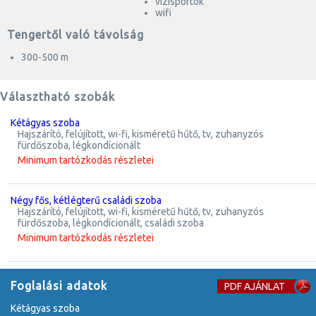
vízisportok
wifi
Tengertől való távolság
300-500 m
Választható szobák
kétágyas szoba
hajszárító, felújított, wi-fi, kisméretű hűtő, tv, zuhanyzós
fürdőszoba, légkondícionált
Minimum tartózkodás részletei
négy fős, kétlégterű családi szoba
hajszárító, felújított, wi-fi, kisméretű hűtő, tv, zuhanyzós
fürdőszoba, légkondícionált, családi szoba
Minimum tartózkodás részletei
Foglalási adatok
PDF AJÁNLAT
kétágyas szoba