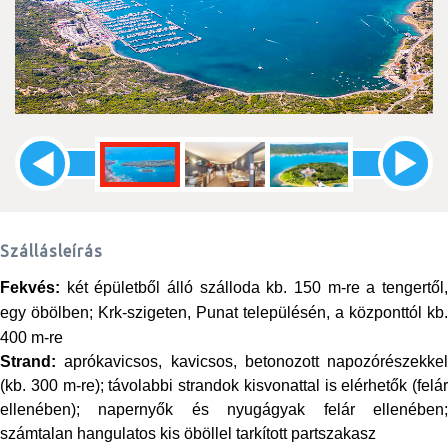
Szállásleírás
Fekvés:
két épületből álló szálloda kb. 150 m-re a tengertől,
egy öbölben; Krk-szigeten, Punat településén, a központtól kb.
400 m-re
Strand:
aprókavicsos, kavicsos, betonozott napozórészekkel
(kb. 300 m-re); távolabbi strandok kisvonattal is elérhetők (felár
ellenében);
napernyők és nyugágyak felár ellenében
számtalan hangulatos kis öböllel tarkított partszakasz