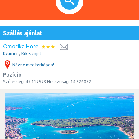
Szállás ajánlat
Omorika Hotel
Kvarner
/
Krk-sziget
Nézze meg térképen!
Pozíció
Szélesség:
45.117573
Hosszúság:
14.526072