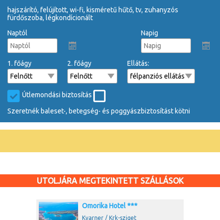
hajszárító, felújított, wi-fi, kisméretű hűtő, tv, zuhanyzós
fürdőszoba, légkondícionált
Naptól
Napig
1. főágy
2. főágy
Ellátás:
Útlemondási biztosítás
Szeretnék baleset-, betegség- és poggyászbiztosítást kötni
UTOLJÁRA MEGTEKINTETT SZÁLLÁSOK
Omorika Hotel ***
Kvarner / Krk-sziget