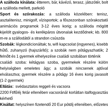
A szálloda kínálata:
étterem, bár, kávézó, terasz, játszótér, bolt
a szálloda mellett, parkoló
Sport és szórakozás:
a szálloda közelében: tenisz
asztalitenisz, minigolf, vízisportok; a főszezonban szórakoztató
animációs programok 3-12 éves korig; a szálloda mögött
kijelölt gyalogos- és kerékpáros útvonalak kezdődnek; kb. 800
m-re a szállodától a strandon csúszda
Szobák:
légkondicionáltak; tv, wifi kapcsolat (ingyenes), kisebb
hűtő, zuhanyzó (hajszárító); a szobák nem pótágyazhatók; 2
felnőtt és 1 gyermek elhelyezése családi szobában történik
családi szoba: kétágyas szoba, gyermekek részére külön
helyiségben emeletes ágy; a szobák nincsenek ajtóval
elválasztva; gyermek részére a pótágy 16 éves korig javasolt
(1-2 gyermek)
Ellátás:
svédasztalos reggeli és
vacsora
2200 Ft/fő/éj felár ellenében vacsoránál korlátlan italfogyasztás
kérhető
Kisállat:
helyszínen fizetendő 20 Eur pótdíj ellenében, előzetes