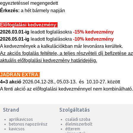
egyeztetéssel megengedett
Érkezés:
a hét bármely napján
Előfoglalási kedvezmény:
2026.03.01-ig
leadott foglalásokra
-15% kedvezmény
2026.05.01-ig
leadott foglalásokra
-10% kedvezmény
A kedvezmények a kalkulációkban már levonásra kerültek.
Az akciós foglalás feltétele, a teljes részvételi díj befizetése az
aktuális előfoglalási kedvezmény határidejéig.
JADRAN EXTRA:
4=3 akció
2026.04.12-28., 05.03-13. és 10.10-27. között
A fenti akció az előfoglalási kedvezménnyel nem kombinálható.
Strand
Szolgáltatás
aprókavicsos
családi szoba
betonos napozórész
élelmiszerbolt
kavicsos
étterem