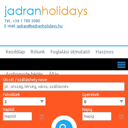
Tel.: +36 1 780 5080
E-mail:
jadran@jadranholidays.hu
Kezdőlap
Rólunk
Foglalási útmutató
Hasznos
Biztosítások
Csoportos utak
Kapcsolat
Audioguide bérlés
Állás
Úti cél / szálláshely neve
Felnőttek
Gyerekek
Naptól
Napig