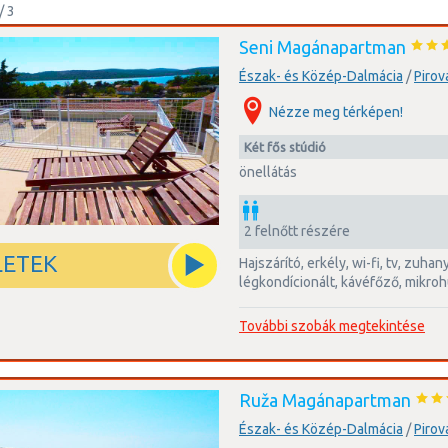
/ 3
Seni Magánapartman
Észak- és Közép-Dalmácia
/
Pirov
Nézze meg térképen!
két fős stúdió
önellátás
2 felnőtt részére
LETEK
hajszárító, erkély, wi-fi, tv, zuhanyzós fürdőszoba,
légkondícionált, kávéfőző, mikroh
További szobák megtekintése
Ruža Magánapartman
Észak- és Közép-Dalmácia
/
Pirov