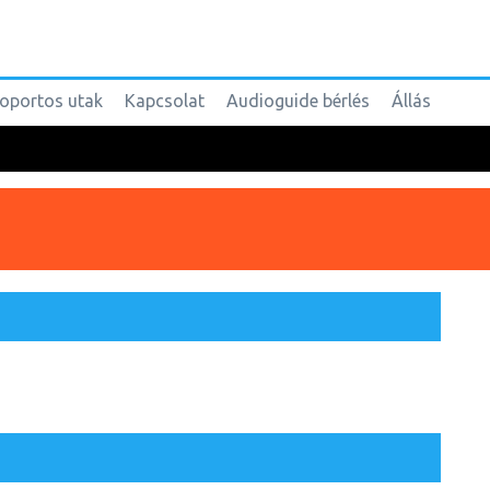
oportos utak
Kapcsolat
Audioguide bérlés
Állás
 öblökben, aprókavicsos strandokban, valamint itt van a
sszetételét illetően minden ismert horvátországi gyógyiszap
ndössze 5 km-nyire van innen a Vrana-tó Természetpark.