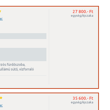
27 800.- Ft
egység/éjszaka
ac
ullámú sütő, vízforraló
35 600.- Ft
egység/éjszaka
ac