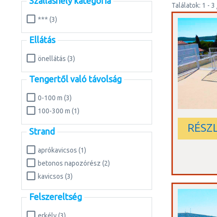
Szálláshely kategória
Találatok: 1 - 3 
*** (3)
Ellátás
önellátás (3)
Tengertől való távolság
0-100 m (3)
100-300 m (1)
RÉSZ
Strand
aprókavicsos (1)
betonos napozórész (2)
kavicsos (3)
Felszereltség
erkély (3)