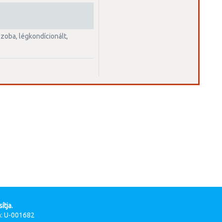
ítja.
: U-001682