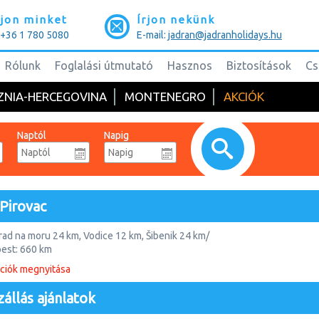
jon minket
Írjon nekünk
: +36 1 780 5080
E-mail:
jadran@jadranholidays.hu
Rólunk
Foglalási útmutató
Hasznos
Biztosítások
Cs
ZNIA-HERCEGOVINA
MONTENEGRO
AKCIÓK
Naptól
Napig
 Pirovac
rad na moru 24 km, Vodice 12 km, Šibenik 24 km/
pest: 660 km
ciók megnyitása
éra egyik legjelentősebb üdülőhelye. A Pirovaci-öböl bővelkedik gyönyörű
t István kis sziget is, melyen egy ősi kolostor maradványai hívogatnak.
zállás ajánlatok
l déli ága, a Makirina egy természetes fürdőhely gyógyiszappal, amely ö
zárnyal. Tőszomszédságában két nemzeti park – a Kornati és a Krka, s mi