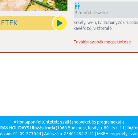
2 felnőtt részére
LETEK
erkély, wi-fi, tv, zuhanyzós fürdőszoba, légkondícionált,
kávéfőző, vízforraló
További szobák megtekintése
A honlapon feltűntetett szálláshelyeket és programokat a
RAN HOLIDAYS Utazási Iroda
(1068 Budapest, Király u. 80., fsz. 11.)
biztos
szám: 01-09-273044 | Adószám: 25401484-2-42 | MKEH engedély szám