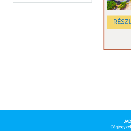
RÉSZ
JAD
Cégjegyzék