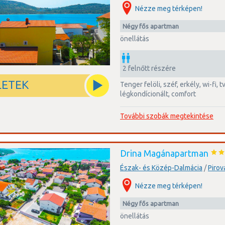
Nézze meg térképen!
négy fős apartman
önellátás
2 felnőtt részére
LETEK
tenger felöli, széf, erkély, wi-fi, tv, zuhanyzós fürdőszoba,
légkondícionált, comfort
További szobák megtekintése
Drina Magánapartman
Észak- és Közép-Dalmácia
/
Pirov
Nézze meg térképen!
négy fős apartman
önellátás