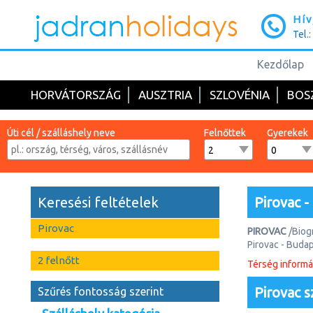
Hív
Tel.
Kezdőlap
HORVÁTORSZÁG
AUSZTRIA
SZLOVÉNIA
BOS
Úti cél / szálláshely neve
Felnőttek
Gyerekek
Keresési feltételek
Pirovac -
Pirovac
PIROVAC
/Biog
Pirovac - Buda
2 felnőtt
Térség informá
A Šibeniki Rivi
meseszerű Szen
Pirovac s
Szűrés fontosság szerint
A Pirovaci-öbö
helyszínt túls