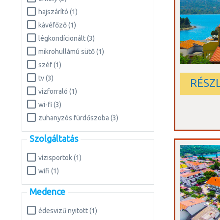
hajszárító (1)
kávéfőző (1)
légkondícionált (3)
mikrohullámú sütő (1)
széf (1)
tv (3)
RÉSZ
vízforraló (1)
wi-fi (3)
zuhanyzós fürdőszoba (3)
Szolgáltatás
vízisportok (1)
wifi (1)
Medence
édesvizű nyitott (1)