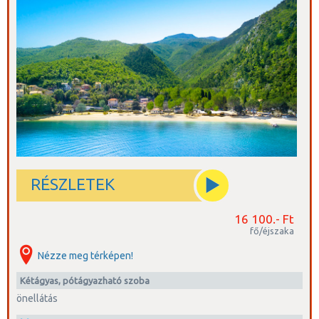
Lüszipposz görög szobrász alkotása az i. e. 4. századból. Ne
feledkezzünk meg azonban a Krk szigetén talált, 1100-ból származó
baškai kőtábláról
sem, amely
az első horvát írásos nyelvemlék
.
RÉSZLETEK
16 100.- Ft
fő/éjszaka
Nézze meg térképen!
kétágyas, pótágyazható szoba
önellátás