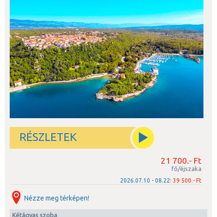
RÉSZLETEK
21 700.- Ft
fő/éjszaka
2026.07.10 - 08.22:
39 500.- Ft
Nézze meg térképen!
kétágyas szoba