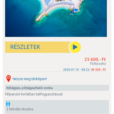
RÉSZLETEK
25 600.- Ft
fő/éjszaka
2026.07.10 - 08.22:
49 500.- Ft
Nézze meg térképen!
kétágyas, pótágyazható szoba
félpanzió korlátlan italfogyasztással
2 felnőtt részére