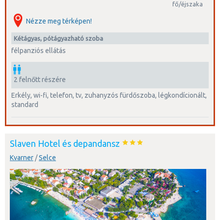
fő/éjszaka
Nézze meg térképen!
kétágyas, pótágyazható szoba
félpanziós ellátás
2 felnőtt részére
erkély, wi-fi, telefon, tv, zuhanyzós fürdőszoba, légkondícionált,
standard
Slaven Hotel és depandansz
Kvarner
/
Selce