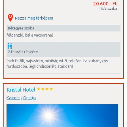
20 600.- Ft
fő/éjszaka
Nézze meg térképen!
kétágyas szoba
félpanzió, ital a vacsoránál
2 felnőtt részére
park felöli, hajszárító, minibár, wi-fi, telefon, tv, zuhanyzós
fürdőszoba, légkondícionált, standard
Kristal Hotel
Kvarner
/
Opatija