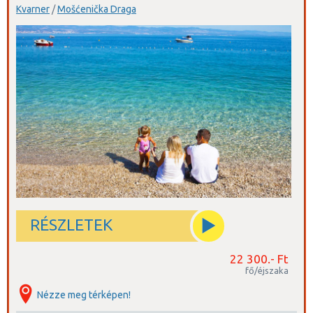
Kvarner
/
Mošćenička Draga
RÉSZLETEK
22 300.- Ft
fő/éjszaka
Nézze meg térképen!