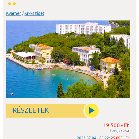
Kvarner
/
Krk-sziget
RÉSZLETEK
19 500.- Ft
fő/éjszaka
2026.07.04 - 08.22:
25 600.- Ft