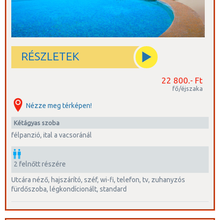
RÉSZLETEK
22 800.- Ft
fő/éjszaka
Nézze meg térképen!
kétágyas szoba
félpanzió, ital a vacsoránál
2 felnőtt részére
utcára néző, hajszárító, széf, wi-fi, telefon, tv, zuhanyzós
fürdőszoba, légkondícionált, standard