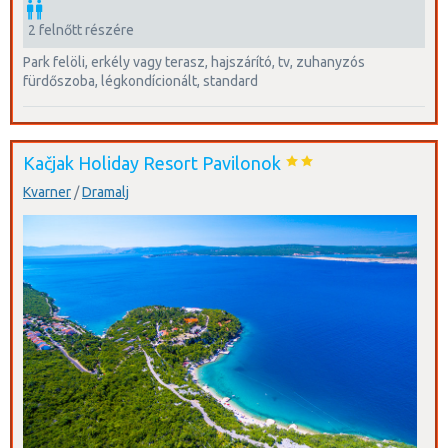
2 felnőtt részére
park felöli, erkély vagy terasz, hajszárító, tv, zuhanyzós
fürdőszoba, légkondícionált, standard
Kačjak Holiday Resort Pavilonok
Kvarner
/
Dramalj