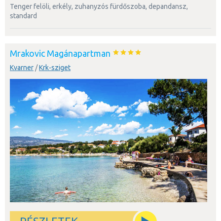
tenger felöli, erkély, zuhanyzós fürdőszoba, depandansz,
standard
Mrakovic Magánapartman
Kvarner
/
Krk-sziget