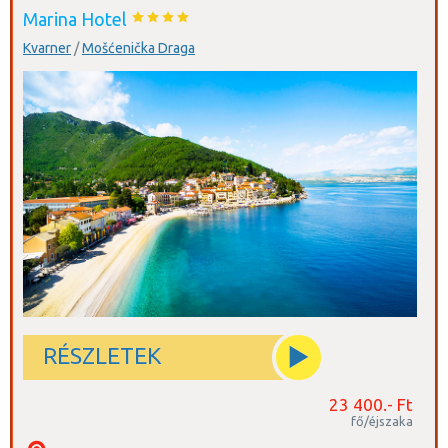
Marina Hotel
Kvarner
/
Mošćenička Draga
RÉSZLETEK
23 400.- Ft
fő/éjszaka