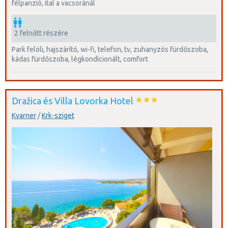
félpanzió, ital a vacsoránál
2 felnőtt részére
park felöli, hajszárító, wi-fi, telefon, tv, zuhanyzós fürdőszoba,
kádas fürdőszoba, légkondícionált, comfort
Dražica és Villa Lovorka Hotel
Kvarner
/
Krk-sziget