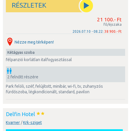
RÉSZLETEK
21 100.- Ft
fő/éjszaka
2026.07.10 - 08.22:
38 900.- Ft
Nézze meg térképen!
kétágyas szoba
félpanzió korlátlan italfogyasztással
2 felnőtt részére
park felöli, széf, felújított, minibár, wi-fi, tv, zuhanyzós
fürdőszoba, légkondícionált, standard, pavilon
Delfin Hotel
Kvarner
/
Krk-sziget