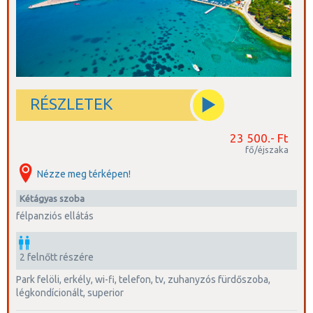
RÉSZLETEK
23 500.- Ft
fő/éjszaka
Nézze meg térképen!
kétágyas szoba
félpanziós ellátás
2 felnőtt részére
park felöli, erkély, wi-fi, telefon, tv, zuhanyzós fürdőszoba,
légkondícionált, superior