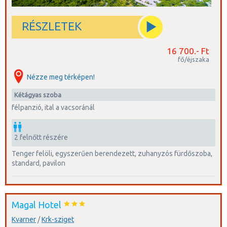
RÉSZLETEK
16 700.- Ft
fő/éjszaka
Nézze meg térképen!
kétágyas szoba
félpanzió, ital a vacsoránál
2 felnőtt részére
tenger felöli, egyszerűen berendezett, zuhanyzós fürdőszoba,
standard, pavilon
Magal Hotel
Kvarner
/
Krk-sziget