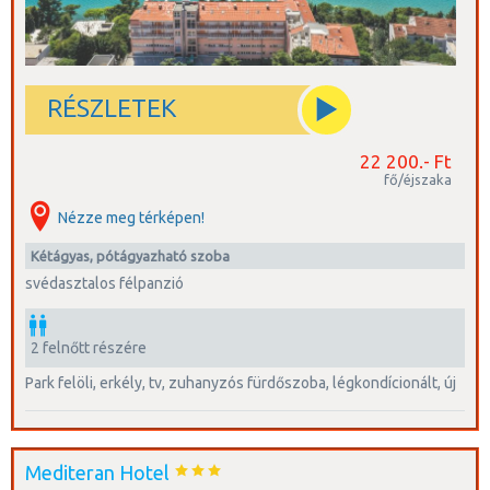
RÉSZLETEK
22 200.- Ft
fő/éjszaka
Nézze meg térképen!
kétágyas, pótágyazható szoba
svédasztalos félpanzió
2 felnőtt részére
park felöli, erkély, tv, zuhanyzós fürdőszoba, légkondícionált, új
Mediteran Hotel