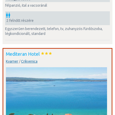
félpanzió, ital a vacsoránál
2 felnőtt részére
egyszerűen berendezett, telefon, tv, zuhanyzós fürdőszoba,
légkondícionált, standard
Mediteran Hotel
Kvarner
/
Crikvenica