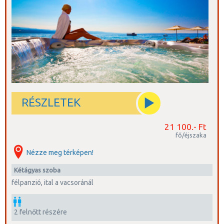
RÉSZLETEK
21 100.- Ft
fő/éjszaka
Nézze meg térképen!
kétágyas szoba
félpanzió, ital a vacsoránál
2 felnőtt részére