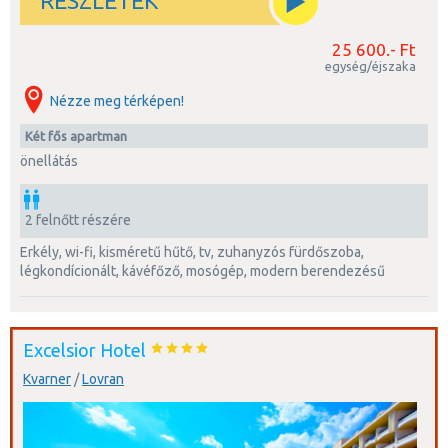
RÉSZLETEK
25 600.- Ft
egység/éjszaka
Nézze meg térképen!
két fős apartman
önellátás
2 felnőtt részére
erkély, wi-fi, kisméretű hűtő, tv, zuhanyzós fürdőszoba,
légkondícionált, kávéfőző, mosógép, modern berendezésű
Excelsior Hotel
Kvarner
/
Lovran