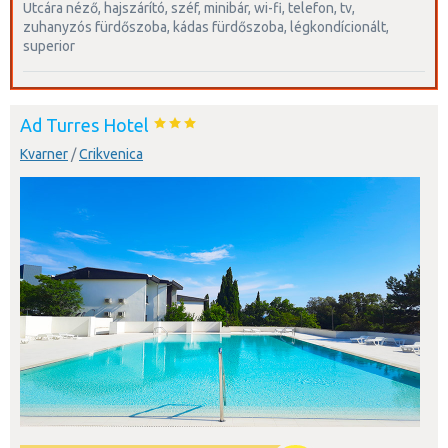
utcára néző, hajszárító, széf, minibár, wi-fi, telefon, tv,
zuhanyzós fürdőszoba, kádas fürdőszoba, légkondícionált,
superior
Ad Turres Hotel
Kvarner
/
Crikvenica