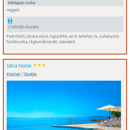
kétágyas szoba
reggeli
2 felnőtt részére
park felöli, utcára néző, hajszárító, wi-fi, telefon, tv, zuhanyzós
fürdőszoba, légkondícionált, standard
Istra Hotel
Kvarner
/
Opatija