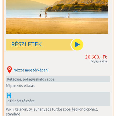
RÉSZLETEK
20 600.- Ft
fő/éjszaka
Nézze meg térképen!
kétágyas, pótágyazható szoba
félpanziós ellátás
2 felnőtt részére
wi-fi, telefon, tv, zuhanyzós fürdőszoba, légkondícionált,
standard