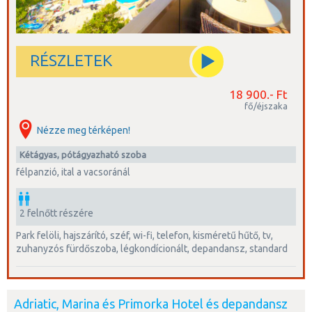
RÉSZLETEK
18 900.- Ft
fő/éjszaka
Nézze meg térképen!
kétágyas, pótágyazható szoba
félpanzió, ital a vacsoránál
2 felnőtt részére
park felöli, hajszárító, széf, wi-fi, telefon, kisméretű hűtő, tv,
zuhanyzós fürdőszoba, légkondícionált, depandansz, standard
Adriatic, Marina és Primorka Hotel és depandansz