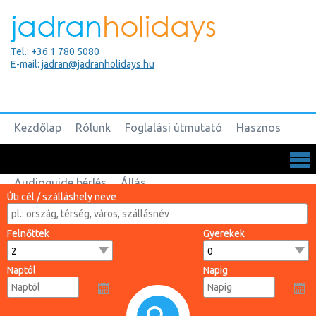
Tel.: +36 1 780 5080
E-mail:
jadran@jadranholidays.hu
Kezdőlap
Rólunk
Foglalási útmutató
Hasznos
Biztosítások
Csoportos utak
Kapcsolat
Audioguide bérlés
Állás
Úti cél / szálláshely neve
Felnőttek
Gyerekek
Naptól
Napig