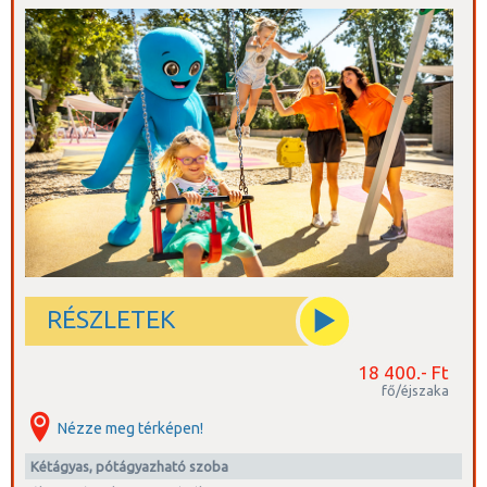
RÉSZLETEK
18 400.- Ft
fő/éjszaka
Nézze meg térképen!
kétágyas, pótágyazható szoba